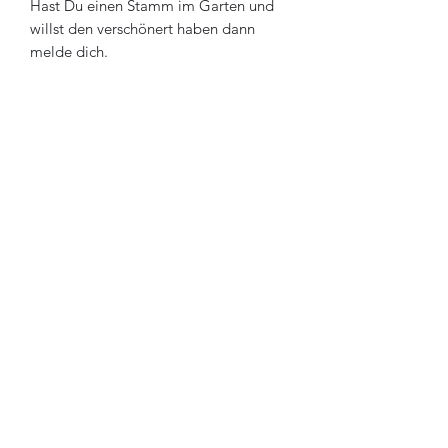
Hast Du einen Stamm im Garten und
willst den verschönert haben dann
melde dich.
Holzkunst-Loki Chainsaw-Valley
Abo-Formular
Absenden