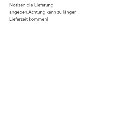
Notizen die Lieferung 
angeben.Achtung kann zu länger 
Lieferzeit kommen!
Holzkunst-Loki Chainsaw-Valley
Abo-Formular
Absenden