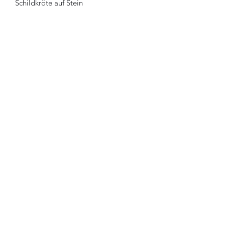
Schildkröte auf Stein
Holzkunst-Loki Chainsaw-Valley
Abo-Formular
Absenden