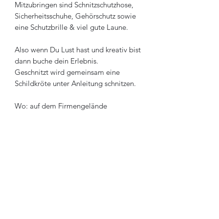
Mitzubringen sind Schnitzschutzhose,
Sicherheitsschuhe, Gehörschutz sowie
eine Schutzbrille & viel gute Laune.
Also wenn Du Lust hast und kreativ bist
dann buche dein Erlebnis.
Geschnitzt wird gemeinsam eine
Schildkröte unter Anleitung schnitzen.
Wo: auf dem Firmengelände
Beginn: 8 Uhr
Ende ca: 16 Uhr
Holzkunst-Loki Chainsaw-Valley